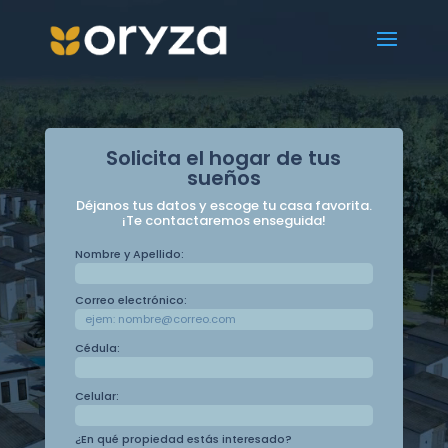
Reproductor
de
vídeo
Solicita el hogar de tus
sueños
Déjanos tus datos y escoge tu casa favorita.
¡Te contactaremos enseguida!
Nombre y Apellido:
Correo electrónico:
Cédula:
Celular:
¿En qué propiedad estás interesado?