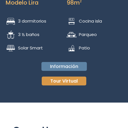
Modelo Lira
98m
2
3 dormitorios
Cocina isla
3 ½ baños
Parqueo
Solar Smart
Patio
Información
Tour Virtual